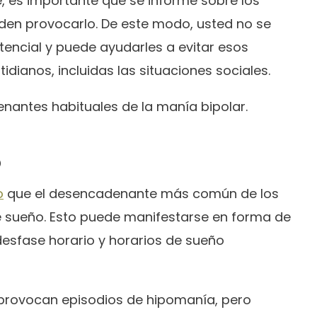
, es importante que se informe sobre los
en provocarlo. De este modo, usted no se
encial y puede ayudarles a evitar esos
dianos, incluidas las situaciones sociales.
nantes habituales de la manía bipolar.
o
o
que el desencadenante más común de los
e sueño. Esto puede manifestarse en forma de
 desfase horario y horarios de sueño
z provocan episodios de hipomanía, pero